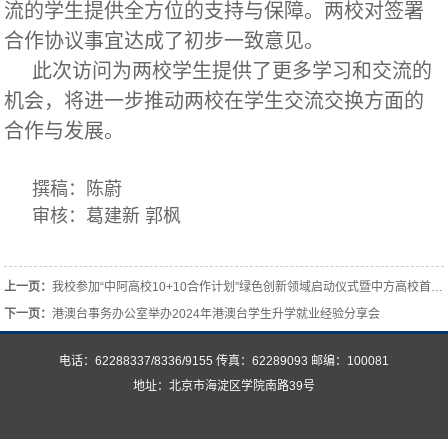
流的学生提供全方位的支持与保障。两校对签署
合作协议事宜达成了初步一致意见。
此次访问为两校学生提供了更多学习和交流的
机会，将进一步推动两校在学生交流交换方面的
合作与发展。
撰稿：陈蔚
审核：葛建新 郭枫
上一页：
我校参加“中阿高校10+10合作计划”绿色创新领域启动仪式暨中方高校首次工作会议
下一页：
港澳台事务办公室举办2024年港澳台学生升学就业经验分享会
电话：62288337/8336/9155 传真：62289093 邮编：100081
地址：北京市海淀区学院南路39号