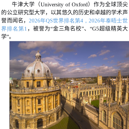
牛津大学（University of Oxford）作为全球顶尖
的公立研究型大学，以其悠久的历史和卓越的学术声
誉而闻名，
2026年QS世界排名第4，2026年泰晤士世
界排名第1
，被誉为“金三角名校”、“G5超级精英大
学”。